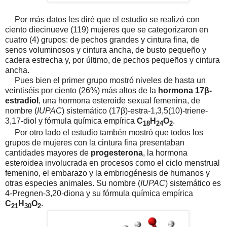
Por más datos les diré que el estudio se realizó con
ciento diecinueve (119) mujeres que se categorizaron en
cuatro (4) grupos: de pechos grandes y cintura fina, de
senos voluminosos y cintura ancha, de busto pequeño y
cadera estrecha y, por último, de pechos pequeños y cintura
ancha.
Pues bien el primer grupo mostró niveles de hasta un
veintiséis por ciento (26%) más altos de la
hormona 17β-
estradiol
, una hormona esteroide sexual femenina, de
nombre (
IUPAC
) sistemático (17β)-estra-1,3,5(10)-triene-
3,17-diol y fórmula química empírica
C
H
O
.
18
24
2
Por otro lado el estudio tambén mostró que todos los
grupos de mujeres con la cintura fina presentaban
cantidades mayores de
progesterona
, la hormona
esteroidea involucrada en procesos como el ciclo menstrual
femenino, el embarazo y la embriogénesis de humanos y
otras especies animales. Su nombre (
IUPAC
) sistemático es
4-Pregnen-3,20-diona y su fórmula química empírica
C
H
O
.
21
30
2